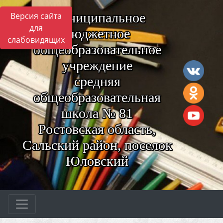
Муниципальное
Версия сайта
для
бюджетное
слабовидящих
общеобразовательное
учреждение
средняя
общеобразовательная
школа № 81
Ростовская область,
Сальский район, поселок
Юловский