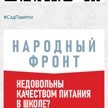
#СадПамяти