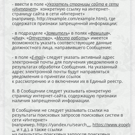
- ввести в поле «
Указатель страницы сайта в сети
«Интернет
» конкретную ссылку на интернет-
страницу сайта в сети «Интернет»
(например, http://example.com/example.html), где
содержатся признаки запрещенной информации;
- в подразделе «
Заявитель
» в полях «
Фамилия
»,
«
Имя
», «
Отчество
», «
Место работы
» имеется
возможность указать соответствующие данные
должностного лица, направившего Сообщение;
- в поле «
E-mail
» следует указать активный адрес
электронной почты для получения уведомления о
результатах обработки Сообщения. На указанный
адрес электронной почты будут направляться
уведомления о принятии ссылок
к рассмотрению и о включении их в Единый реестр.
8. В Сообщении следует указывать конкретную
страницу интернет-сайта, содержащую признаки
наличия запрещенной информации.
В Сообщении не следует указывать ссылки на
результаты поисковых запросов поисковых систем в
сети «Интернет»
(например, https://yandex.ru/search
...
,
https://www.google.r
…
и т.д.), а также ссылки
на результаты поисковых запросов поисковых