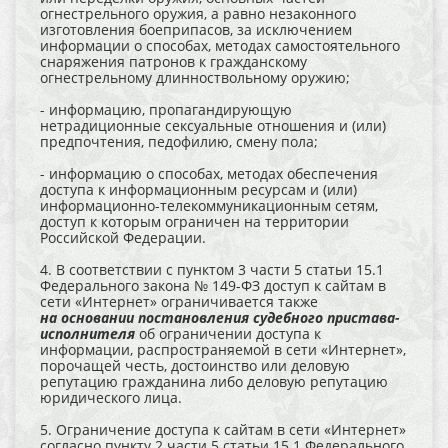
огнестрельного оружия, а равно незаконного
изготовления боеприпасов, за исключением
информации о способах, методах самостоятельного
снаряжения патронов к гражданскому
огнестрельному длинноствольному оружию;
- информацию, пропагандирующую
нетрадиционные сексуальные отношения и (или)
предпочтения, педофилию, смену пола;
- информацию о способах, методах обеспечения
доступа к информационным ресурсам и (или)
информационно-телекоммуникационным сетям,
доступ к которым ограничен на территории
Российской Федерации.
4. В соответствии с пунктом 3 части 5 статьи 15.1
Федерального закона № 149-ФЗ доступ к сайтам в
сети «Интернет» ограничивается также
на основании постановления судебного пристава-
исполнителя
об ограничении доступа к
информации, распространяемой в сети «Интернет»,
порочащей честь, достоинство или деловую
репутацию гражданина либо деловую репутацию
юридического лица.
5. Ограничение доступа к сайтам в сети «Интернет»
согласно пункту 2 части 5 статьи 15.1 Федерального