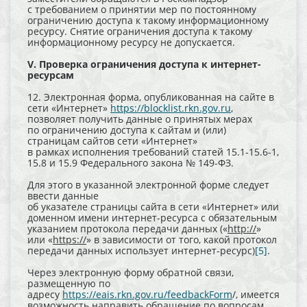
с требованием о принятии мер по постоянному
ограничению доступа к такому информационному
ресурсу. Снятие ограничения доступа к такому
информационному ресурсу не допускается.
V. Проверка ограничения доступа к интернет-
ресурсам
12. Электронная форма, опубликованная на сайте в
сети «Интернет»
https://blocklist.rkn.gov.ru
,
позволяет получить данные о принятых мерах
по ограничению доступа к сайтам и (или)
страницам сайтов сети «Интернет»
в рамках исполнения требований статей 15.1-15.6-1,
15.8 и 15.9 Федерального закона № 149-ФЗ.
Для этого в указанной электронной форме следует
ввести данные
об указателе страницы сайта в сети «Интернет» или
доменном имени интернет-ресурса с обязательным
указанием протокола передачи данных («
http://
»
или «
https://
» в зависимости от того, какой протокол
передачи данных использует интернет-ресурс)
[5]
.
Через электронную форму обратной связи,
размещенную по
адресу
https://eais.rkn.gov.ru/feedbackForm
/, имеется
возможность направить обращение по вопросам,