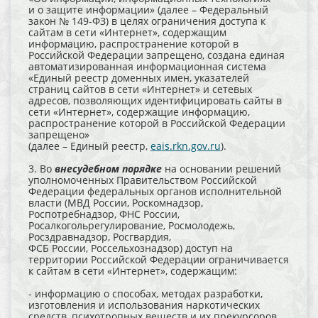
и о защите информации» (далее – Федеральный
закон № 149-ФЗ) в целях ограничения доступа к
сайтам в сети «Интернет», содержащим
информацию, распространение которой в
Российской Федерации запрещено, создана единая
автоматизированная информационная система
«Единый реестр доменных имен, указателей
страниц сайтов в сети «Интернет» и сетевых
адресов, позволяющих идентифицировать сайты в
сети «Интернет», содержащие информацию,
распространение которой в Российской Федерации
запрещено»
(далее – Единый реестр,
eais.rkn.gov.ru
).
3. Во
внесудебном порядке
на основании решений
уполномоченных Правительством Российской
Федерации федеральных органов исполнительной
власти (МВД России, Роскомнадзор,
Роспотребнадзор, ФНС России,
Росалкогольрегулирование, Росмолодежь,
Росздравнадзор, Росгвардия,
ФСБ России, Россельхознадзор) доступ на
территории Российской Федерации ограничивается
к сайтам в сети «Интернет», содержащим:
- информацию о способах, методах разработки,
изготовления и использования наркотических
средств, психотропных веществ и их прекурсоров,