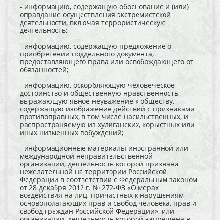
- информацию, содержащую обоснование и (или)
оправдание осуществления экстремистской
деятельности, включая террористическую
деятельность;
- информацию, содержащую предложение о
приобретении поддельного документа,
предоставляющего права или освобождающего от
обязанностей;
- информацию, оскорбляющую человеческое
достоинство и общественную нравственность,
выражающую явное неуважение к обществу,
содержащую изображение действий с признаками
противоправных, в том числе насильственных, и
распространяемую из хулиганских, корыстных или
иных низменных побуждений;
- информационные материалы иностранной или
международной неправительственной
организации, деятельность которой признана
нежелательной на территории Российской
Федерации в соответствии с Федеральным законом
от 28 декабря 2012 г. № 272-ФЗ «О мерах
воздействия на лиц, причастных к нарушениям
основополагающих прав и свобод человека, прав и
свобод граждан Российской Федерации», или
организации, деятельность которой запрещена в