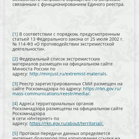
связанным с функционированием Единого реестра.
[1]
В соответствии с порядком, предусмотренным
статьей 13 Федерального закона от 25 июля 2002 г.
№ 114-ФЗ «О противодействии экстремистской
деятельности».
[2]
Федеральный список экстремистских
материалов размещен на официальном сайте
Минюста России по
адресу:
http://minjust.ru/extremist-materials
.
[3]
Реестр зарегистрированных СМИ размещен на
сайте Роскомнадзора по адресу:
https://rkn.gov.ru/
mass-communications/reestr/media/
.
[4]
Адреса территориальных органов
Роскомнадзора размещены на официальном сайте
Роскомнадзора
в сети «Интернет» по
адресу:
https://rkn.gov.ru/about/territorial/
.
[5]
Протокол передачи данных определяется
интернет-браузером при копировании ссылки на