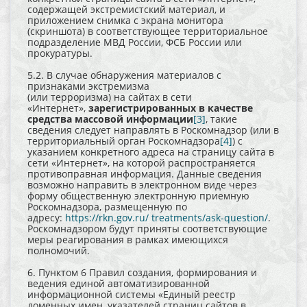
содержащей экстремистский материал, и
приложением снимка с экрана монитора
(скриншота) в соответствующее территориальное
подразделение МВД России, ФСБ России или
прокуратуры.
5.2. В случае обнаружения материалов с
признаками экстремизма
(или терроризма) на сайтах в сети
«Интернет»,
зарегистрированных в качестве
средства массовой информации
[3]
, такие
сведения следует направлять в Роскомнадзор (или в
территориальный орган Роскомнадзора
[4]
) с
указанием конкретного адреса на страницу сайта в
сети «Интернет», на которой распространяется
противоправная информация. Данные сведения
возможно направить в электронном виде через
форму общественную электронную приемную
Роскомнадзора, размещенную по
адресу:
https://rkn.gov.ru/ treatments/ask-question/
.
Роскомнадзором будут приняты соответствующие
меры реагирования в рамках имеющихся
полномочий.
6. Пунктом 6 Правил создания, формирования и
ведения единой автоматизированной
информационной системы «Единый реестр
доменных имен, указателей страниц сайтов в