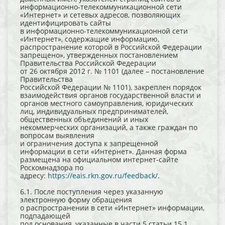
информационно-телекоммуникационной сети
«Интернет» и сетевых адресов, позволяющих
идентифицировать сайты
в информационно-телекоммуникационной сети
«Интернет», содержащие информацию,
распространение которой в Российской Федерации
запрещено», утвержденных постановлением
Правительства Российской Федерации
от 26 октября 2012 г. № 1101 (далее – постановление
Правительства
Российской Федерации № 1101), закреплен порядок
взаимодействия органов государственной власти и
органов местного самоуправления, юридических
лиц, индивидуальных предпринимателей,
общественных объединений и иных
некоммерческих организаций, а также граждан по
вопросам выявления
и ограничения доступа к запрещенной
информации в сети «Интернет». Данная форма
размещена на официальном интернет-сайте
Роскомнадзора по
адресу:
https://eais.rkn.gov.ru/feedback/
.
6.1. После поступления через указанную
электронную форму обращения
о распространении в сети «Интернет» информации,
подпадающей
под основания, указанные в части 5 статьи 15.1