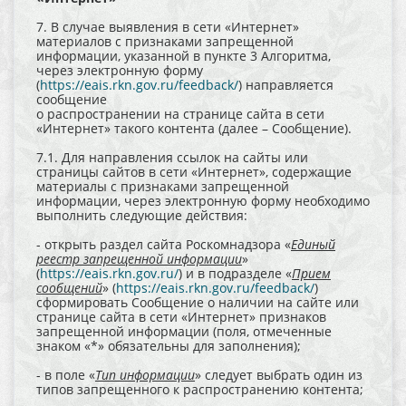
7. В случае выявления в сети «Интернет»
материалов с признаками запрещенной
информации, указанной в пункте 3 Алгоритма,
через
электронную форму
(
https://eais.rkn.gov.ru/feedback/
) направляется
сообщение
о распространении на странице сайта в сети
«Интернет» такого контента (далее – Сообщение).
7.1. Для направления ссылок на сайты или
страницы сайтов в сети «Интернет», содержащие
материалы с признаками запрещенной
информации, через электронную форму необходимо
выполнить следующие действия:
- открыть раздел сайта Роскомнадзора «
Единый
реестр запрещенной информации
»
(
https://eais.rkn.gov.ru/
) и в подразделе «
Прием
сообщений
» (
https://eais.rkn.gov.ru/feedback/
)
сформировать Сообщение о наличии на сайте или
странице сайта в сети «Интернет» признаков
запрещенной информации (поля, отмеченные
знаком «*» обязательны для заполнения);
- в поле «
Тип информации
»
следует выбрать один из
типов запрещенного к распространению контента;