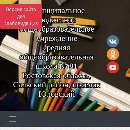
Муниципальное
Версия сайта
для
бюджетное
слабовидящих
общеобразовательное
учреждение
средняя
общеобразовательная
школа № 81
Ростовская область,
Сальский район, поселок
Юловский