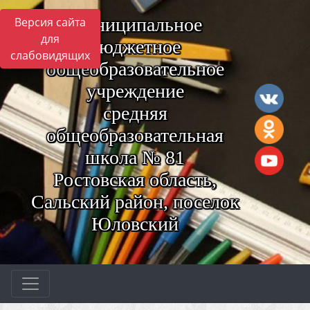
Муниципальное
Версия сайта
для
бюджетное
слабовидящих
общеобразовательное
учреждение
средняя
общеобразовательная
школа № 81
Ростовская область,
Сальский район, поселок
Юловский