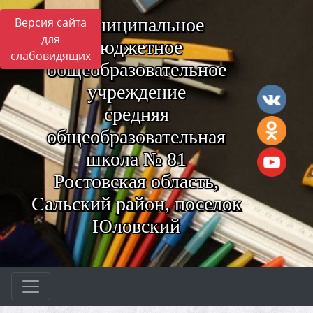
Муниципальное
Версия сайта
для
бюджетное
слабовидящих
общеобразовательное
учреждение
средняя
общеобразовательная
школа № 81
Ростовская область,
Сальский район, поселок
Юловский