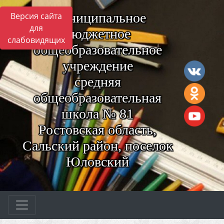
Муниципальное
Версия сайта
для
бюджетное
слабовидящих
общеобразовательное
учреждение
средняя
общеобразовательная
школа № 81
Ростовская область,
Сальский район, поселок
Юловский