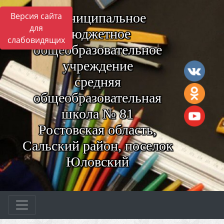
Муниципальное
Версия сайта
для
бюджетное
слабовидящих
общеобразовательное
учреждение
средняя
общеобразовательная
школа № 81
Ростовская область,
Сальский район, поселок
Юловский