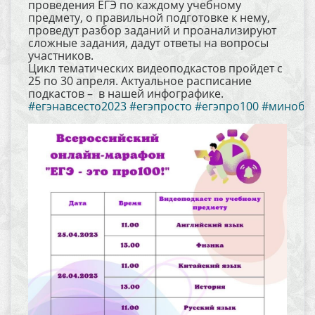
проведения ЕГЭ по каждому учебному
предмету, о правильной подготовке к нему,
проведут разбор заданий и проанализируют
сложные задания, дадут ответы на вопросы
участников.
Цикл тематических видеоподкастов пройдет с
25 по 30 апреля. Актуальное расписание
подкастов – в нашей инфографике.
#егэнавсесто2023
#егэпросто
#егэпро100
#минобр