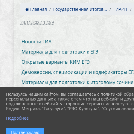
Главная
Государственная итогов...
ГИА-11
23.11.2022 12:59
Новости ГИА
Материалы для подготовки к ЕГЭ
Открытые варианты КИМ ЕГЭ
Демоверсии, спецификации и кодификаторы ЕГ
Материалы для подготовки к итоговому сочин
Открытый банк заданий ЕГЭ
Пользуясь нашим сайтом, вы соглашаетесь с политикой обра
персональных данных а также с тем что наш веб-сайт и друг
подключенные к веб-сайту сторонние сервисы используют co
Яндекс Метрика, "Госуслуги", "PRO.Культура", "Спутник анали
Подробнее
Подтверждаю