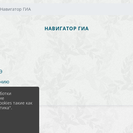
Навигатор ГИА
НАВИГАТОР ГИА
Э
ению
ботки
ие
okies такие как
тика".