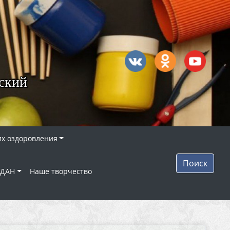
вский
их оздоровления
Поиск
ЖДАН
Наше творчество